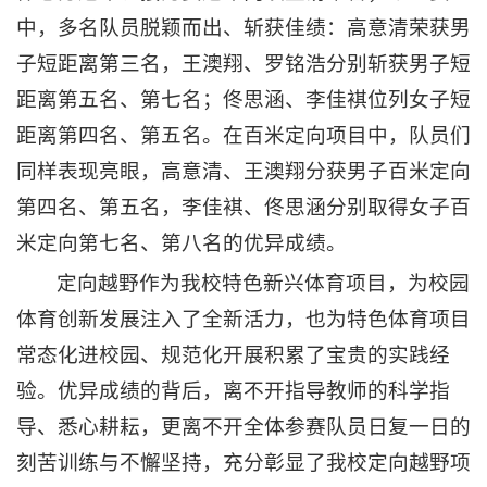
中，多名队员脱颖而出、斩获佳绩：高意清荣获男
子短距离第三名，王澳翔、罗铭浩分别斩获男子短
距离第五名、第七名；佟思涵、李佳褀位列女子短
距离第四名、第五名。在百米定向项目中，队员们
同样表现亮眼，高意清、王澳翔分获男子百米定向
第四名、第五名，李佳褀、佟思涵分别取得女子百
米定向第七名、第八名的优异成绩。
定向越野作为我校特色新兴体育项目，为校园
体育创新发展注入了全新活力，也为特色体育项目
常态化进校园、规范化开展积累了宝贵的实践经
验。优异成绩的背后，离不开指导教师的科学指
导、悉心耕耘，更离不开全体参赛队员日复一日的
刻苦训练与不懈坚持，充分彰显了我校定向越野项