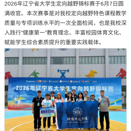
2026年辽宁省大学生定向越野锦标赛于6月7日圆
满收官。本次赛事是对我校定向越野特色课程教学
质量与专项训练水平的一次全面检阅，也是我校深
入践行“健康第一”教育理念、丰富校园体育文化、
赋能学生综合素质提升的重要实践载体。