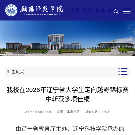
师生风采
我校在2026年辽宁省大学生定向越野锦标赛
中斩获多项佳绩
2026-06-09 14:04
来源：体育学院
浏览次数：
178
次
由辽宁省教育厅主办、辽宁科技学院承办的