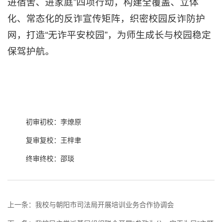
进宿舍、进家庭”四项行动，构建全覆盖、立体
化、常态化的反诈宣传矩阵，织密校园反诈防护
网，打造“无诈平安校园”，为师生成长与校园稳定
保驾护航。
初审初校：李燎原
复审复校：王梓聿
终审终校：邵琰
上一条：
我校与朝阳市司法局开展培训业务合作协调会